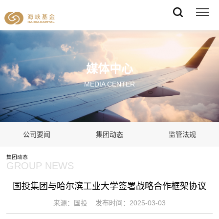
媒体中心
MEDIA CENTER
公司要闻
集团动态
监管法规
集团动态
GROUP NEWS
国投集团与哈尔滨工业大学签署战略合作框架协议
来源：国投 发布时间：2025-03-03